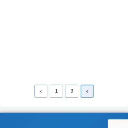
前
1
3
4
へ