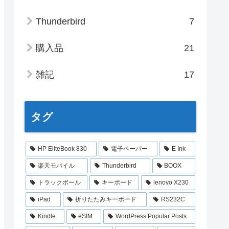
Thunderbird
7
購入品
21
雑記
17
タグ
HP EliteBook 830
電子ペーパー
E Ink
楽天モバイル
Thunderbird
BOOX
トラックボール
キーボード
lenovo X230
iPad
折りたたみキーボード
RS232C
Kindle
eSIM
WordPress Popular Posts