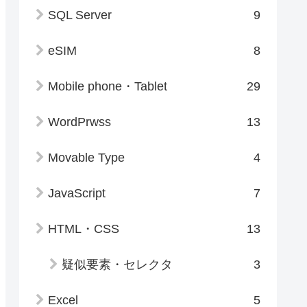
SQL Server
9
eSIM
8
Mobile phone・Tablet
29
WordPrwss
13
Movable Type
4
JavaScript
7
HTML・CSS
13
疑似要素・セレクタ
3
Excel
5