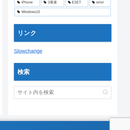
iPhone
3香港
ESET
error
Windows10
リンク
Slowchange
検索