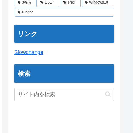
3香港
ESET
error
Windows10
iPhone
リンク
Slowchange
検索