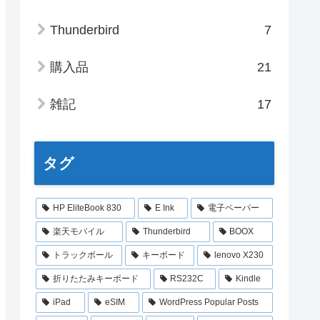
Thunderbird
7
購入品
21
雑記
17
タグ
HP EliteBook 830
E Ink
電子ペーパー
楽天モバイル
Thunderbird
BOOX
トラックボール
キーボード
lenovo X230
折りたたみキーボード
RS232C
Kindle
iPad
eSIM
WordPress Popular Posts