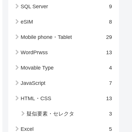
SQL Server
9
eSIM
8
Mobile phone・Tablet
29
WordPrwss
13
Movable Type
4
JavaScript
7
HTML・CSS
13
疑似要素・セレクタ
3
Excel
5