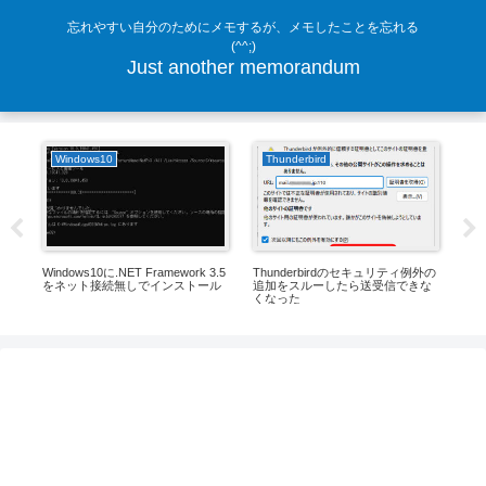
忘れやすい自分のためにメモするが、メモしたことを忘れる
(^^;)
Just another memorandum
Windows10
Thunderbird
P
とし
Windows10に.NET Framework 3.5
Thunderbirdのセキュリティ例外の
ES
をネット接続無しでインストール
追加をスルーしたら送受信できな
者
くなった