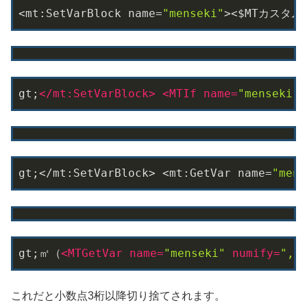
<mt:SetVarBlock name=
"menseki"
><$MTカスタ
gt;
</
mt:SetVarBlock
>
<
MTIf
name
=
"menseki"
gt;</mt:SetVarBlock> <mt:GetVar name=
"mens
gt;㎡（
<
MTGetVar
name
=
"menseki"
numify
=
","
これだと小数点3桁以降切り捨てされます。