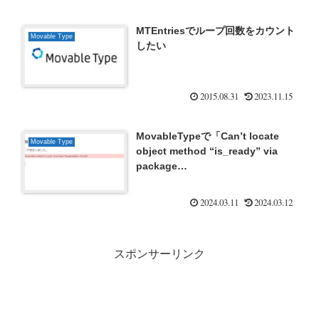
MTEntriesでループ回数をカウント
Movable Type
したい
2015.08.31
2023.11.15
MovableTypeで「Can’t locate
Movable Type
object method “is_ready” via
package
“GoogleAnalytics::Provider”」
2024.03.11
2024.03.12
スポンサーリンク