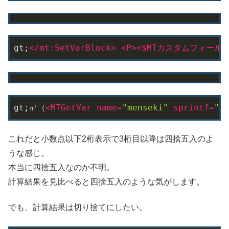
gt;
</
mt:SetVarBlock
>
<
P
>
<
$MTカスタムフィール
gt;㎡（
<
MTGetVar
name
=
"menseki"
sprintf
=
"%
これだと小数点以下2桁表示で3桁目以降は四捨五入のよ
うな感じ。
本当に四捨五入なのか不明。
計算結果を見比べると四捨五入のような気がします。
でも、計算結果は切り捨てにしたい。