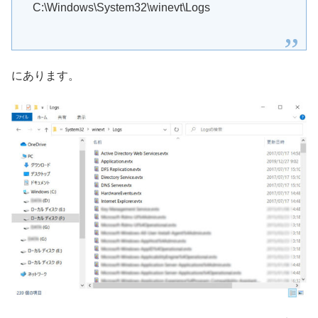
C:\Windows\System32\winevt\Logs
にあります。