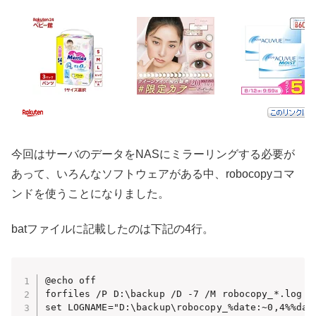
今回はサーバのデータをNASにミラーリングする必要が
あって、いろんなソフトウェアがある中、robocopyコマ
ンドを使うことになりました。
batファイルに記載したのは下記の4行。
@echo off

forfiles /P D:\backup /D -7 /M robocopy_*.log /C
set LOGNAME="D:\backup\robocopy_%date:~0,4%%dat