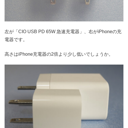
左が「CIO USB PD 65W 急速充電器」、右がiPhoneの充
電器です。
高さはiPhone充電器の2倍より少し低いでしょうか。